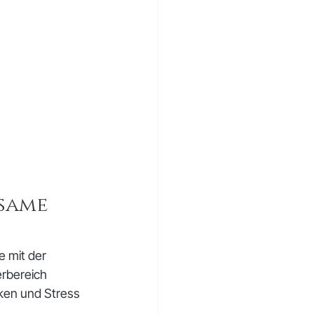
same 
e mit der 
rbereich 
ken und Stress 