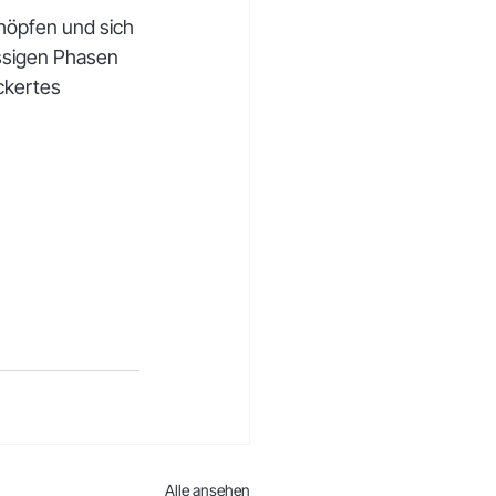
höpfen und sich 
ssigen Phasen 
ckertes 
Alle ansehen