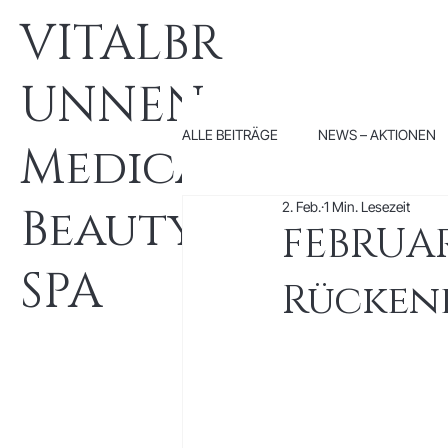
VITALBR
UNNEN
ALLE BEITRÄGE
NEWS – AKTIONEN
Medical
2. Feb.
1 Min. Lesezeit
Beauty
FEBRUAR
SPA
Rücken