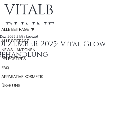
VITALB
RUNNE
ALLE BEITRÄGE
. Dez. 2025
2 Min. Lesezeit
N
ALLE BEITRÄGE
DEZEMBER 2025: Vital Glow
NEWS – AKTIONEN
Behandlung
Medic
PFLEGETIPPS
FAQ
al
APPARATIVE KOSMETIK
ÜBER UNS
Beauty
SPA