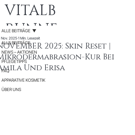
VITALB
RUNNE
ALLE BEITRÄGE
. Nov. 2025
1 Min. Lesezeit
N
ALLE BEITRÄGE
NOVEMBER 2025: Skin Reset |
NEWS – AKTIONEN
Mikrodermabrasion-Kur Bei
Medic
PFLEGETIPPS
Amila Und Erisa
FAQ
al
APPARATIVE KOSMETIK
ÜBER UNS
Beauty
SPA