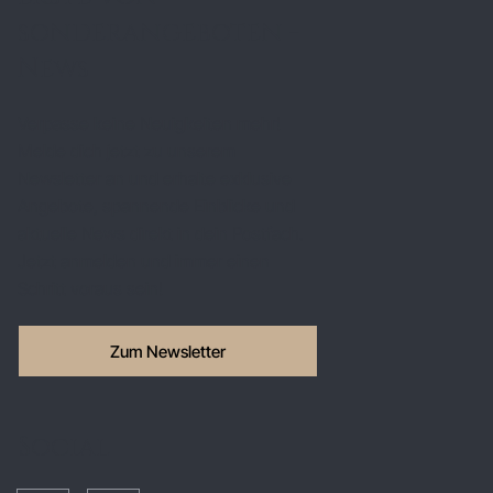
sonderangeboten -
News
Verpasse keine Neuigkeiten mehr!
Melde dich jetzt zu unserem
Newsletter an und erhalte exklusive
Angebote, spannende Einblicke und
aktuelle News direkt in dein Postfach.
Jetzt anmelden und immer einen
Schritt voraus sein!
Zum Newsletter
Social