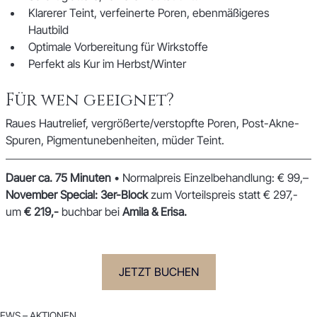
Klarerer Teint, verfeinerte Poren, ebenmäßigeres 
Hautbild
Optimale Vorbereitung für Wirkstoffe
Perfekt als Kur im Herbst/Winter
Für wen geeignet?
Raues Hautrelief, vergrößerte/verstopfte Poren, Post-Akne-
Spuren, Pigmentunebenheiten, müder Teint.
Dauer ca. 75 Minuten
 • Normalpreis Einzelbehandlung: € 99,–
November Special:
3er-Block
 zum Vorteilspreis statt € 297,- 
um 
€ 219,-
 buchbar bei 
Amila & Erisa.
JETZT BUCHEN
EWS – AKTIONEN