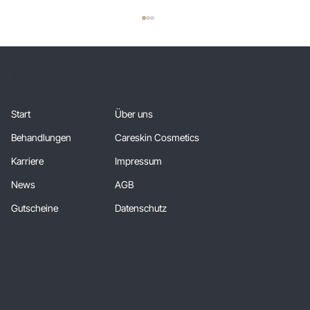
Menu
Start
Über uns
Behandlungen
Careskin Cosmetics
Karriere
Impressum
Juli und August 2026:
J
News
AGB
SUMMERFEELING FÜR IHRE HAUT
s
Gutscheine
Datenschutz
erfahren sie als
erste von