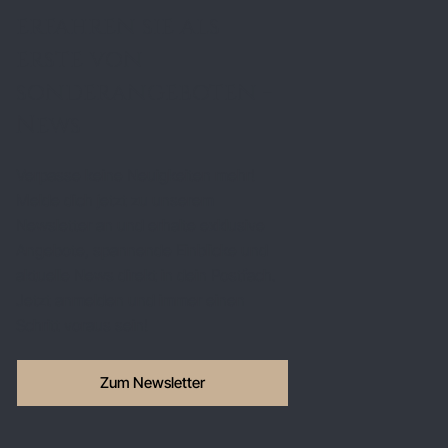
erfahren sie als
erste von
sonderangeboten -
News
Verpasse keine Neuigkeiten mehr!
Melde dich jetzt zu unserem
Newsletter an und erhalte exklusive
Angebote, spannende Einblicke und
aktuelle News direkt in dein Postfach.
Jetzt anmelden und immer einen
Schritt voraus sein!
Zum Newsletter