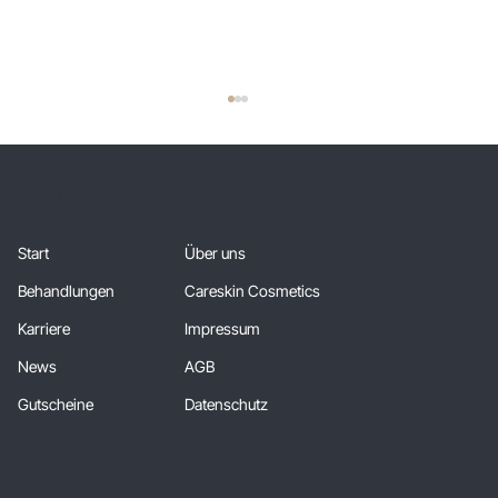
Menu
Start
Über uns
Behandlungen
Careskin Cosmetics
Karriere
Impressum
Juli und August 2026:
J
News
AGB
SUMMERFEELING FÜR IHRE HAUT
s
Gutscheine
Datenschutz