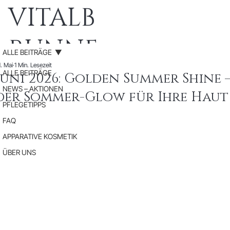
VITALB
RUNNE
ALLE BEITRÄGE
. Mai
1 Min. Lesezeit
N
ALLE BEITRÄGE
Juni 2026: Golden Summer Shine 
NEWS – AKTIONEN
der Sommer-Glow für Ihre Haut
Medic
PFLEGETIPPS
FAQ
al
APPARATIVE KOSMETIK
ÜBER UNS
Beauty
SPA